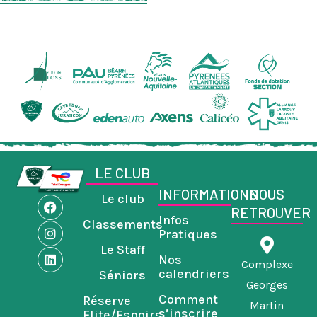
LE CLUB
INFORMATIONS
NOUS
Le club
F
I
L
RETROUVER
a
n
i
Infos
Classements
c
s
n
Pratiques
e
t
k
Le Staff
b
a
e
Nos
o
g
d
Complexe
calendriers
Séniors
o
r
i
Georges
k
a
n
Comment
Réserve
m
Martin
s’inscrire
Elite/Espoirs