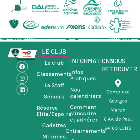
LE CLUB
INFORMATIONS
NOUS
Le club
F
I
L
RETROUVER
a
n
i
Infos
Classements
c
s
n
Pratiques
e
t
k
Le Staff
b
a
e
Nos
o
g
d
Complexe
calendriers
Séniors
o
r
i
Georges
k
a
n
Comment
Réserve
m
Martin
s’inscrire
Elite/Espoirs
6 Av. de Pau,
et adhérer
Cadettes
64160 LONS
Entrainements
Minimes