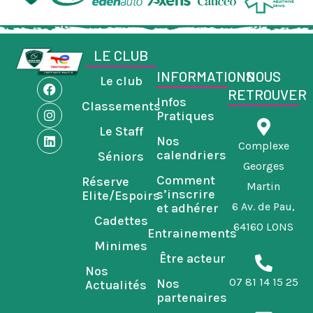
LE CLUB
INFORMATIONS
NOUS
Le club
F
I
L
RETROUVER
a
n
i
Infos
Classements
c
s
n
Pratiques
e
t
k
Le Staff
b
a
e
Nos
o
g
d
Complexe
calendriers
Séniors
o
r
i
Georges
k
a
n
Comment
Réserve
m
Martin
s’inscrire
Elite/Espoirs
6 Av. de Pau,
et adhérer
Cadettes
64160 LONS
Entrainements
Minimes
Être acteur
Nos
07 81 14 15 25
Nos
Actualités
partenaires