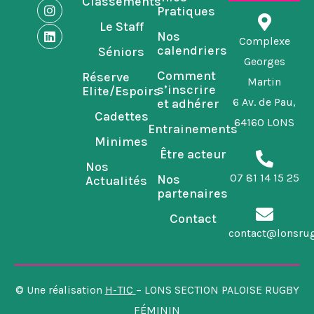
Classements
c
s
n
Pratiques
e
t
k
Le Staff
b
a
e
Nos
o
g
d
Complexe
calendriers
Séniors
o
r
i
Georges
k
a
n
Comment
Réserve
m
Martin
s’inscrire
Elite/Espoirs
6 Av. de Pau,
et adhérer
Cadettes
64160 LONS
Entrainements
Minimes
Être acteur
Nos
07 81 14 15 25
Nos
Actualités
partenaires
Contact
contact@lonsru
© Une réalisation
H-TIC
– LONS SECTION PALOISE RUGBY
FÉMININ