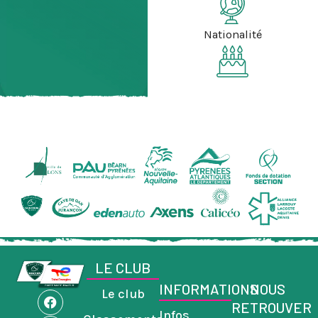
Nationalité
LE CLUB
INFORMATIONS
NOUS
Le club
F
I
L
RETROUVER
a
n
i
Infos