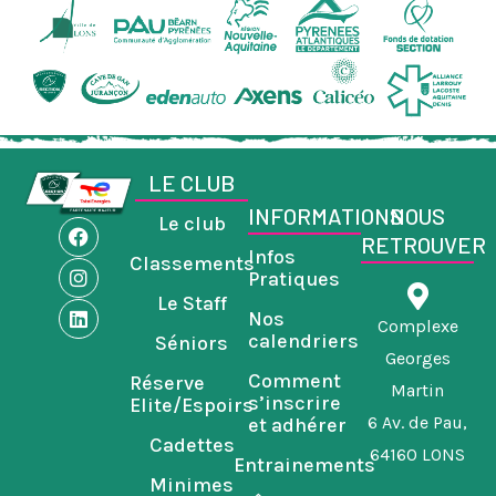
LE CLUB
INFORMATIONS
NOUS
Le club
F
I
L
RETROUVER
a
n
i
Infos
Classements
c
s
n
Pratiques
e
t
k
Le Staff
b
a
e
Nos
o
g
d
Complexe
calendriers
Séniors
o
r
i
Georges
k
a
n
Comment
Réserve
m
Martin
s’inscrire
Elite/Espoirs
6 Av. de Pau,
et adhérer
Cadettes
64160 LONS
Entrainements
Minimes