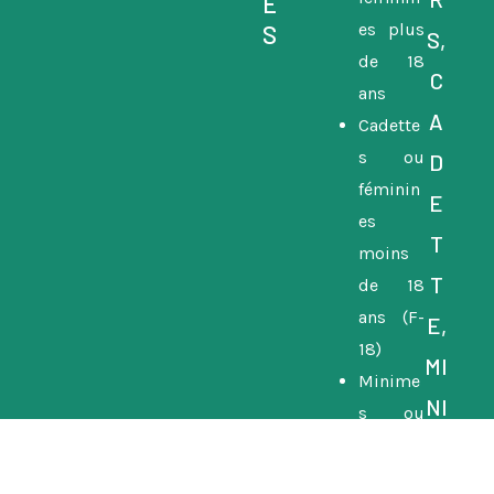
E
es plus
S
S,
de 18
C
ans
A
Cadette
s ou
D
féminin
E
es
T
moins
T
de 18
ans (F-
E,
18)
MI
Minime
NI
s ou
féminin
M
es
E