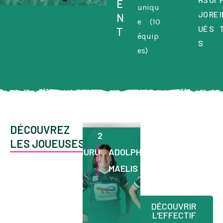
E
uniqu
JO
RE
I
N
e (10
UÉ
S
T
équip
S
es)
DÉCOUVREZ
9
2
10
LES JOUEUSES
LIPO
NARBEBURU
ADOLPHE
DUMAS
ADE
JOANA
MAELIS
SUSANE
DÉCOUVRIR
L'EFFECTIF