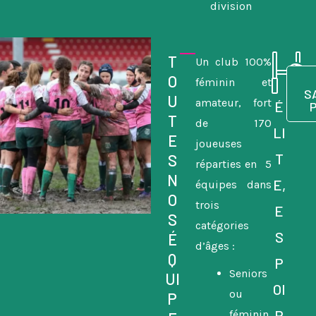
division
T
Un club 100%
O
féminin et
S
U
amateur, fort
É
T
de 170
LI
E
joueuses
T
S
réparties en 5
N
E,
équipes dans
O
trois
E
S
catégories
S
É
d’âges :
Q
P
Seniors
UI
OI
ou
P
R
féminin