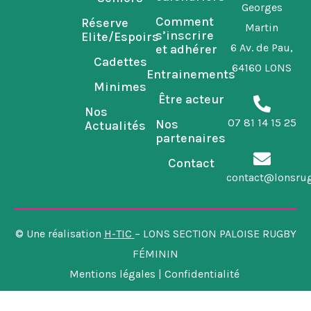
Georges
k
a
n
Comment
Réserve
m
Martin
s’inscrire
Elite/Espoirs
6 Av. de Pau,
et adhérer
Cadettes
64160 LONS
Entrainements
Minimes
Être acteur
Nos
07 81 14 15 25
Nos
Actualités
partenaires
Contact
contact@lonsru
© Une réalisation
H-TIC
– LONS SECTION PALOISE RUGBY
FÉMININ
Mentions légales | Confidentialité