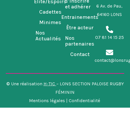
s’inscrire
Elite/Espoirs
6 Av. de Pau,
et adhérer
Cadettes
64160 LONS
Entrainements
Minimes
Être acteur
Nos
07 81 14 15 25
Nos
Actualités
partenaires
Contact
contact@lonsru
© Une réalisation
H-TIC
– LONS SECTION PALOISE RUGBY
FÉMININ
Mentions légales | Confidentialité