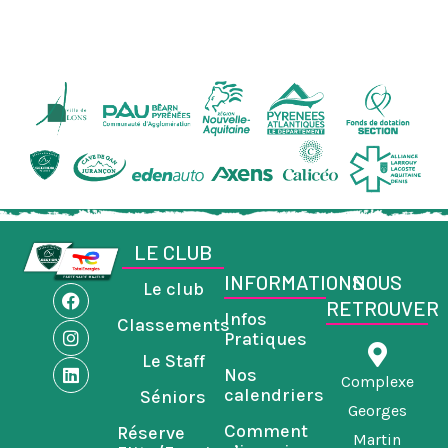
LE CLUB
INFORMATIONS
NOUS
Le club
F
I
L
RETROUVER
a
n
i
Infos
Classements
c
s
n
Pratiques
e
t
k
Le Staff
b
a
e
Nos
o
g
d
Complexe
calendriers
Séniors
o
r
i
Georges
k
a
n
Comment
Réserve
m
Martin