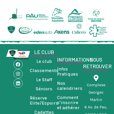
LE CLUB
INFORMATIONS
NOUS
Le club
F
I
L
RETROUVER
a
n
i
Infos
Classements
c
s
n
Pratiques
e
t
k
Le Staff
b
a
e
Nos
o
g
d
Complexe
calendriers
Séniors
o
r
i
Georges
k
a
n
Comment
Réserve
m
Martin
s’inscrire
Elite/Espoirs
6 Av. de Pau,
et adhérer
Cadettes